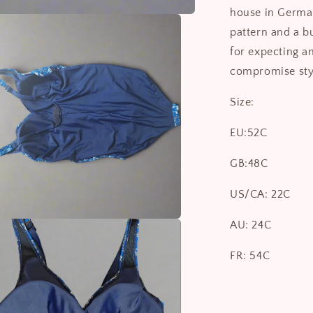
house in German
pattern and a b
for expecting 
compromise sty
Size:
EU:52C
GB:48C
US/CA: 22C
AU: 24C
a
FR: 54C
y
שתפו