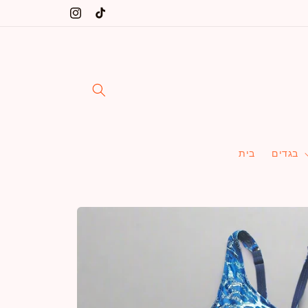
דלג
שינקין 5 ת"א, הרב יצחק ידידיה פרנקל 36 ת"א
טיק
אינסטגרם
לתוכן
טוק
בגדים
בית
דלג
למידע
על
מוצרים