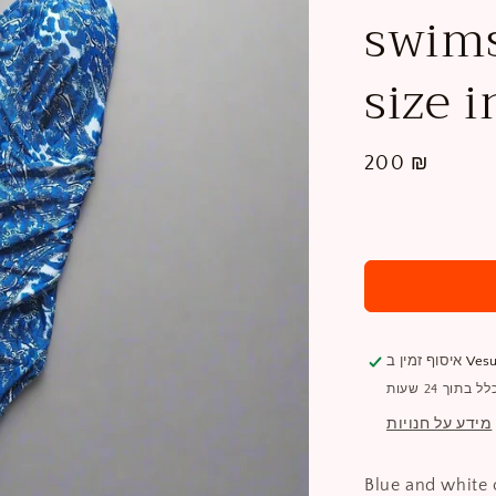
swims
size 
מחיר
200 ₪
רגיל
Vesu
איסוף זמין ב
תוך 24 שעות
מידע על חנויות
Blue and white