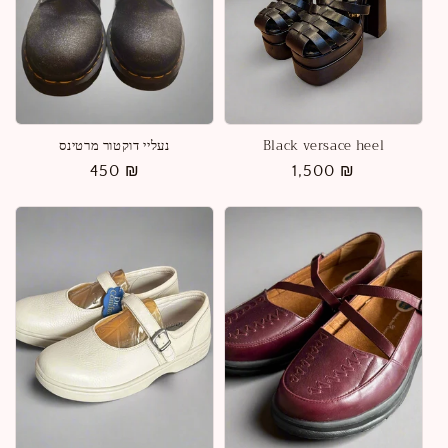
Black versace heel
נעליי דוקטור מרטינס
מחיר
1,500 ₪
מחיר
450 ₪
רגיל
רגיל