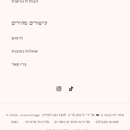
הצהרת נגישות
קישורים מהירים
חיפוש
שאלות נפוצות
צרו קשר
טיק
אינסטגרם
טוק
שיטות
. אתר זה נבנה ב-❤️ על ידי
ג׳ונתן סייג
,
לחצו כאן למידע
vesusvintage
© 2026,
תשלום
נוסף.
תנאים והגבלות
מדיניות החזרים כספיים
מדיניות פרטיות