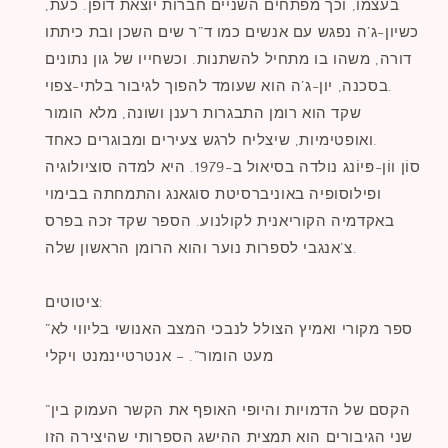
בעצמו, וכך מפתחים השניים חברות יוצאת דופן. כעת,
כשיון-ג’ה נפגש עם אנשים כמו ד”ר שים השכן ובת כיתתו
דורה, משהו בו מתחיל להשתנות. וכשחייו של גון נתונים
בסכנה, יון-ג’ה הוא שעומד להפוך לגיבור בלתי-צפוי.
שקד הוא רומן התבגרות רענן ושונה, מלא הומור
ואופטימיות, שיצליח לרגש צעירים ומבוגרים כאחד.
סוֹן ווֹן-פּיוֹנג נולדה בסיאול ב-1979. היא למדה סוציולוגיה
ופילוסופיה באוניברסיטת סוגאנג והתמחתה בבימוי
באקדמיה הקוריאנית לקולנוע. הספר שקד זכה בפרס
צ’אנגבי לספרות נוער והוא הרומן הראשון שלה.
ציטוטים:
”ספר מקורי ואמיץ הצולל לנבכי המצב האנושי בליווי לא
מעט הומור”. – אנטרטיינמנט ויקלי
”הקסם של הדמויות והיופי האופף את הקשר העמוק בין
שני הגיבורים הוא תמצית ההישג הספרותי שהיצירה הזו