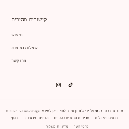
קישורים מהירים
חיפוש
שאלות נפוצות
צרו קשר
טיק
אינסטגרם
טוק
שיטות
. אתר זה נבנה ב-❤️ על ידי
ג׳ונתן סייג
,
לחצו כאן למידע
vesusvintage
© 2026,
תשלום
נוסף.
תנאים והגבלות
מדיניות החזרים כספיים
מדיניות פרטיות
פרטי קשר
מדיניות משלוח