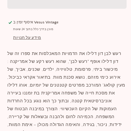
Vesus Vintage
איסוף זמין ב
מוכן בדרך כלל בתוך 24 שעות
מידע על חנויות
רעש לבן דון דלילו את הדמויות המאכלסות את ספרו זה של
דון דלילו אופף "רעש לבן", שהוא רעש רקע של אמריקנה :
מיכשור ביתי, פרסומת, טלוויזיה, ילדים, שכנים, אביך, של
אירוע כימי מזהם, נושא סכנת מוות. בתיאור אקראי כביכול,
מעין קולאג' המורכב מפרטים קטנטנים של יומיום, אורג דלילו
את מסכת חייה של משפחה אמריקנית בת זמננו בעיירה
אוניברסיטאית קטנה, ובתוך כך הוא נוגע בכל החרדות
העמוקות של הקיום העכשיווי: הצורך במיבנה הבטוח של
המשפחה, הכמיהה לחום ולהבנה ובשאלות של קריירה,
ידידות, ניכור, בגידה, והאימה הגדולה מכולן – אימת המוות,