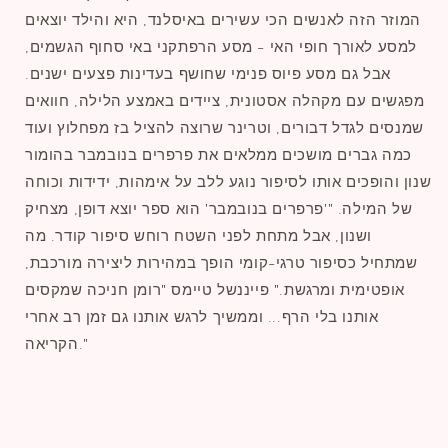
המוזר הזה לאנשים הכי עשירים באיסלנד, היא והילד יוצאים
למסע לאורך חופי האי - מסע הרפתקני באי סחוף הגשמים,
אבל גם מסע פיוס פנימי שחושף בעדינות פצעים ישנים.
מפגשים עם מקהלה אסטונית, ציידים באמצע הלילה, חוואים
שמנסים לגדל דבורים, וטרינר שרוצה להציל בז מפחלוץ ועוד
כמה גברים מושכים ממלאים את פרפרים בנובמבר בהומור
שנון והופכים אותו לסיפור נוגע ללב על אימהות, ידידות וכוחה
של המילה. "'פרפרים בנובמבר' הוא ספר יוצא דופן, מצחיק
ושנון, אבל מתחת לפני השטח רוחש סיפור קודר. מה
שמתחיל כסיפור טרגי-קומי הופך במהירות ליצירה מורכבת,
אופטימית ומרגשת." פייננשל טיימס "רומן חניכה שמקסים
אותנו בלי הרף... וממשיך לרגש אותנו גם זמן רב אחרי
הקריאה."
שתפו