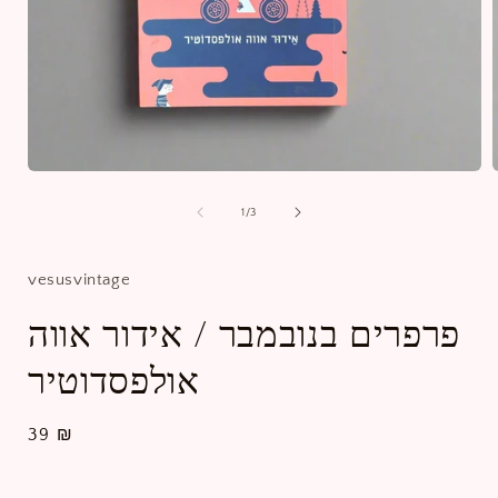
Open
media
1
מתוך
1
/
3
in
i
gallery
g
view
vesusvintage
פרפרים בנובמבר / אידור אווה
אולפסדוטיר
מחיר
39 ₪
רגיל
הוסף לעגלה