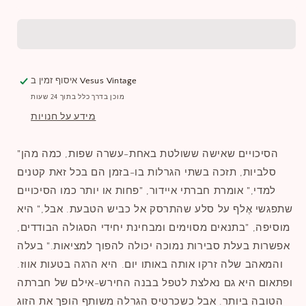
Vesus Vintage
איסוף זמין ב
מוכן בדרך כלל בתוך 24 שעות
מידע על חנויות
"הסיכויים שאישה ששולטת באחת-עשרה שפות, כמה מהן
סלביות, תזכה בשתי הגרלות בו-בזמן הם בכל זאת קטנים
למדי," אומרת חברתי איידור, "פחות או יותר כמו הסיכויים
שתפגשי אֶלף על סלע שהתרסק אל כביש הטבעת. אבל," היא
מוסיפה, "בתנאים מסוימים ומבחינת יחידי הסגולה הבודדים,
אפשרות בעלת סבירות נמוכה יכולה להפוך למציאות." בעלה
והמאהב שלה זרקו אותה באותו יום. היא הרגה בטעות אווז.
ופתאום היא גם נאלצת לטפל בבנה החירש-אילם של חברתה
הטובה ביותר. אבל כשכרטיס הגרלה משותף הופך את הזוג