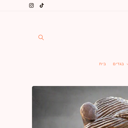
דלג
שינקין 5 ת"א, הרב יצחק ידידיה פרנקל 36 ת"א
טיק
אינסטגרם
לתוכן
טוק
בגדים
בית
דלג
למידע
על
מוצרים