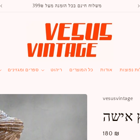
משלוח חינם בכל הזמנה מעל 399₪
ת נפוצות
אודות
כל המוצרים
ריהוט
ספרים ומגזינים
vesusvintage
 אישה
מחיר
180 ₪