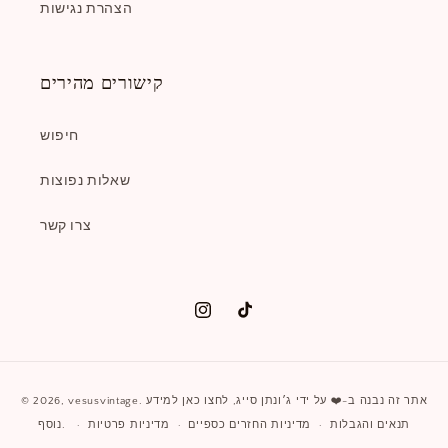
הצהרת נגישות
קישורים מהירים
חיפוש
שאלות נפוצות
צרו קשר
טיק
אינסטגרם
טוק
שיטות
. אתר זה נבנה ב-❤️ על ידי
ג׳ונתן סייג
,
לחצו כאן למידע
vesusvintage
© 2026,
תשלום
נוסף.
תנאים והגבלות
מדיניות החזרים כספיים
מדיניות פרטיות