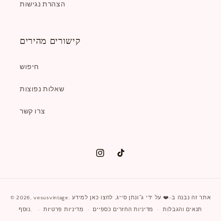
הצהרת נגישות
קישורים מהירים
חיפוש
שאלות נפוצות
צרו קשר
טיק
אינסטגרם
טוק
שיטות
. אתר זה נבנה ב-❤️ על ידי
ג׳ונתן סייג
,
לחצו כאן למידע
vesusvintage
© 2026,
תשלום
נוסף.
תנאים והגבלות
מדיניות החזרים כספיים
מדיניות פרטיות