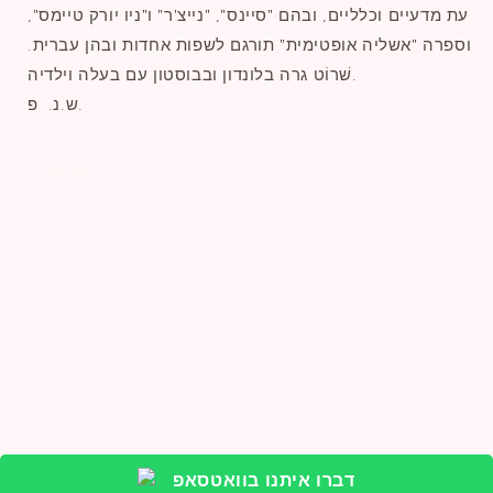
עת מדעיים וכלליים, ובהם "סיינס", "נייצ'ר" ו"ניו יורק טיימס",
וספרה "אשליה אופטימית" תורגם לשפות אחדות ובהן עברית.
שׁרוֹט גרה בלונדון ובבוסטון עם בעלה וילדיה.
ש.נ. פ.
שתפו
דברו איתנו בוואטסאפ