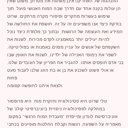
התנהגות של האחרים) אינן משיגות את מטרתן, משום שאין
הן עולות בקנה אחד עם הדרך שבה המוח האנושי פועל. תוך
שימוש בעשרות מחקרים וסיפורי מקרה מרתקים, שׁרוֹט
בודקת כיצד אנו משפיעים זה על זה, חושפת את החולשה של
המידע ואת העוצמה של הרגשות, ובתוך כך מלמדת כיצד נוכל
להיות יעילים יותר במאמצינו לקדם מכירות, לשנות את
השקפתם של אנשים על עניין מסוים באמנות או בפוליטיקה,
לשפר את נימוסי האכילה של ילדינו, לשנות את האופן שבו
בני אדם תופסים אותנו, להגביר את הפריון של העובדים שלנו,
או אולי פשוט לשכנע את בן או בת הזוג שלנו לעבוד מעט
פחות
ולצאת איתנו לחופשה קסומה.
טלי שׁרוֹט היא פסיכולוגית וחוקרת מוח. היא פרופסור
במחלקה לפסיכולוגיה ניסויית ביוניברסיטי קולג' של
אוניברסיטת לונדון ומייסדת "מעבדת המוח הרגשי" במקום.
מאמריה על השפעה, רגשות וקבלת החלטות מופיעים בכתבי