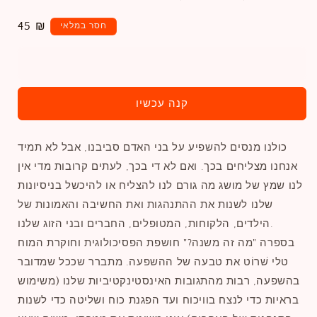
מחיר
45 ₪
חסר במלאי
רגיל
חסר במלאי
קנה עכשיו
כולנו מנסים להשפיע על בני האדם סביבנו, אבל לא תמיד
אנחנו מצליחים בכך. ואם לא די בכך, לעתים קרובות מדי אין
לנו שמץ של מושג מה גורם לנו להצליח או להיכשל בניסיונות
שלנו לשנות את ההתנהגות ואת החשיבה והאמונות של
הילדים, הלקוחות, המטופלים, החברים ובני הזוג שלנו.
בספרה "מה זה משנה?" חושפת הפסיכולוגית וחוקרת המוח
טלי שׁרוֹט את טבעה של ההשפעה. מתברר שככל שמדובר
בהשפעה, רבות מהתגובות האינסטינקטיביות שלנו (משימוש
בראיות כדי לנצח בוויכוח ועד הפגנת כוח ושליטה כדי לשנות