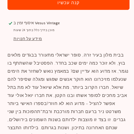
קנה עכשיו
Vesus Vintage
איסוף זמין ב
מוכן בדרך כלל בתוך 24 שעות
מידע על חנויות
בבית מלון בעיר זרה, סופר ישראלי מתעורר בבגדים מלאים
בוץ, ולא זוכר כמה ימים שכב בחדר. הפסטיבל שהשתתף בו
נגמר, אז מדוע הוא עדיין שם? במאמץ נואש לשחזר את הימים
שנעלמו מזיכרונו הוא חוקר אנשים שפגש ומגלה שסיפר להם
שיואל, חברו הקרוב ביותר, מת.אלא שיואל עוד לא מת.בתל
אביב מחכים לסופר אשתו ובנו הקטן, את חברו יואל אולי עוד
אפשר להציל - מדוע הוא לא חוזר?בספרו האישי ביותר
משרטט ניר ברעם חברות מורכבת ורבת־תהפוכות בין שני
גברים. זו בצד זו מוצבות ילדותם בשנות השמונים בירושלים,
שנתם האחרונה בתיכון, ושנות בגרותם. בילדותו התבצר