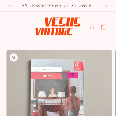
דלג
שינקין 5 ת"א, הרב יצחק ידידיה פרנקל 36 ת"א
לתוכן
עגלה
דלג
למידע
על
מוצרים