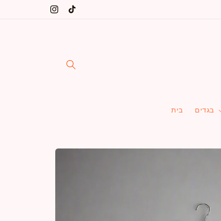
דלג
שינקין 5 ת"א, הרב יצחק ידידיה פרנקל 36 ת"א
טיק
אינסטגרם
לתוכן
טוק
בגדים
בית
דלג
למידע
על
מוצרים