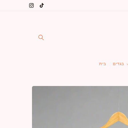
דלג
שינקין 5 ת"א, הרב יצחק ידידיה פרנקל 36 ת"א
טיק
אינסטגרם
לתוכן
טוק
בגדים
בית
דלג
למידע
על
מוצרים