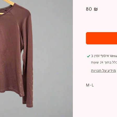
מחיר
80 ₪
רגיל
Vesu
איסוף זמין ב
תוך 24 שעות
מידע על חנויות
M-L
שתפו