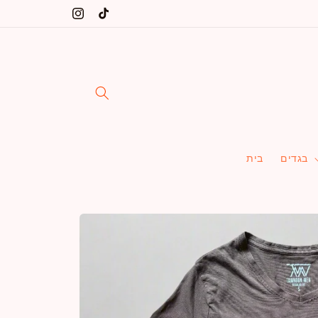
דלג
שינקין 5 ת"א, הרב יצחק ידידיה פרנקל 36 ת"א
טיק
אינסטגרם
לתוכן
טוק
בגדים
בית
דלג
למידע
על
מוצרים