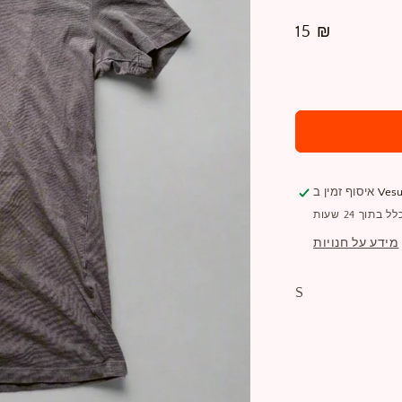
מחיר
15 ₪
רגיל
Vesu
איסוף זמין ב
תוך 24 שעות
מידע על חנויות
S
שתפו