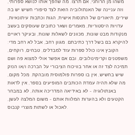
משהו מן הרוחני, אם תרצו. מה שהפך אותו לנושא ספרותי,
וזה עניינה של האנתולוביה הזאת לצד סיפורי חשיש יש בה
שירים, תיאורים של התנסות אישית, הגות וכתבות עיתונאיות,
עדויות היסטוריות, מאמרים ושאר כתובים שעוסקים בעשב
מנקודות מבט שונות, מכוונים לשאלות שונות, ובעיקר ראויים
להיקרא בם בשל דרך כתיבתם. מגוון רחב, אבל לא רחב מדי:
הקובץ אינו כולל ספרות עזד למבדלים, טבחים, רוקחים,
משפטנים וקרימינולובים, ובם אם אפשר אולי למצוא פה ושם
תמיכה לצד זה או אחר בוויכוח הציבורי על הברכה ו/או הנזק
שיש בחשיש, אין בו ספרות פולמוסית מובהקת. מכל מקום,
מה שלא תהיה עמדת הכותבים המופיעים בספר, אין לדאות
באנתולוגיה - לא באידיאה המדריכה אותה, לא במבחר
הקטעים ולא בהערות המלוות אותם - משום המלצה לעשן,
לאכול או לשתות מוצרי קנבוס.
שתפו