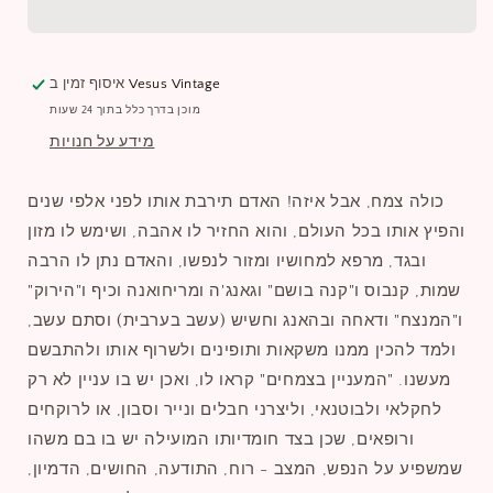
Vesus Vintage
איסוף זמין ב
מוכן בדרך כלל בתוך 24 שעות
מידע על חנויות
כולה צמח, אבל איזה! האדם תירבת אותו לפני אלפי שנים
והפיץ אותו בכל העולם, והוא החזיר לו אהבה, ושימש לו מזון
ובגד, מרפא למחושיו ומזור לנפשו, והאדם נתן לו הרבה
שמות, קנבוס ו"קנה בושם" וגאנג'ה ומריחואנה וכיף ו"הירוק"
ו"המנצח" ודאחה ובהאנג וחשיש (עשב בערבית) וסתם עשב,
ולמד להכין ממנו משקאות ותופינים ולשרוף אותו ולהתבשם
מעשנו. "המעניין בצמחים" קראו לו, ואכן יש בו עניין לא רק
לחקלאי ולבוטנאי, וליצרני חבלים ונייר וסבון, או לרוקחים
ורופאים, שכן בצד חומדיותו המועילה יש בו בם משהו
שמשפיע על הנפש, המצב - רוח, התודעה, החושים, הדמיון,