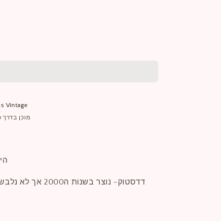
הוסף לעגלה
s Vintage
מוכן בדרך כלל ב
היקף
דדסטוק- נוצר בשנות ה0