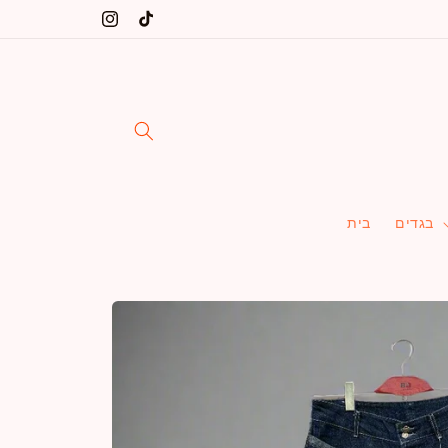
דלג
שינקין 5 ת"א, הרב יצחק ידידיה פרנקל 36 ת"א
טיק
אינסטגרם
לתוכן
טוק
בגדים
בית
דלג
למידע
על
מוצרים