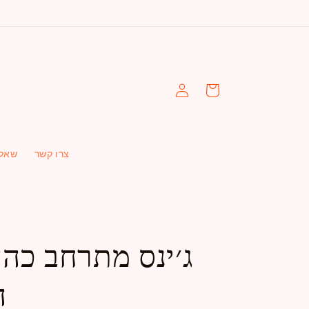
עגלה
התחברות
צרו קשר
שאלו
ג׳ינס מתרחב כהה
ה0