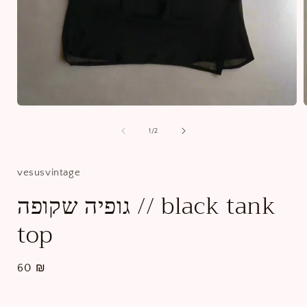
Open
media
1
מתוך
1
/
2
in
i
gallery
g
view
vesusvintage
גופיה שקופה // black tank
top
מחיר
60 ₪
רגיל
הוסף לעגלה